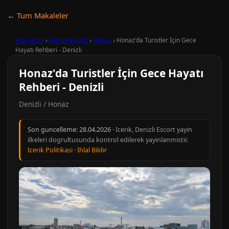
← Tum Makaleler
Ana Sayfa
›
Denizli Escort
›
Honaz
›
Honaz'da Turistler İçin Gece
Hayatı Rehberi - Denizli
Honaz'da Turistler İçin Gece Hayatı
Rehberi - Denizli
Denizli / Honaz
Son guncelleme:
28.04.2026
· Icerik, Denizli Escort yayin
ilkeleri dogrultusunda kontrol edilerek yayinlanmistir.
Icerik Politikasi
·
Ihlal Bildir