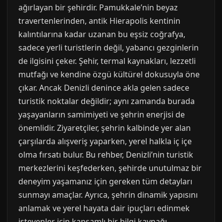
ağırlayan bir şehirdir. Pamukkale’nin beyaz
travertenlerinden, antik Hierapolis kentinin
kalıntılarına kadar uzanan bu eşsiz coğrafya,
sadece yerli turistlerin değil, yabancı gezginlerin
de ilgisini çeker. Şehir, termal kaynakları, lezzetli
mutfağı ve kendine özgü kültürel dokusuyla öne
çıkar. Ancak Denizli denince akla gelen sadece
turistik noktalar değildir; aynı zamanda burada
yaşayanların samimiyeti ve şehrin enerjisi de
önemlidir. Ziyaretçiler, şehrin kalbinde yer alan
çarşılarda alışveriş yaparken, yerel halkla iç içe
olma fırsatı bulur. Bu rehber, Denizli’nin turistik
merkezlerini keşfederken, şehirde unutulmaz bir
deneyim yaşamanız için gereken tüm detayları
sunmayı amaçlar. Ayrıca, şehrin dinamik yapısını
anlamak ve yerel hayata dair ipuçları edinmek
isteyenler için kapsamlı bir bilgi kaynağı