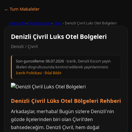
← Tum Makaleler
Ana Sayfa
›
Denizli Escort
›
Çivril
›
Denizli Çivril Luks Otel Bolgeleri
Denizli Çivril Luks Otel Bolgeleri
Denizli / Çivril
Son guncelleme:
06.07.2026
· Icerik, Denizli Escort yayin
ilkeleri dogrultusunda kontrol edilerek yayinlanmistir.
Icerik Politikasi
·
Ihlal Bildir
Denizli Çivril Lüks Otel Bölgeleri Rehberi
Arkadaşlar, merhaba! Bugün sizlere Denizli'nin
gözde ilçelerinden biri olan Çivril'den
bahsedeceğim. Denizli Çivril, hem doğal