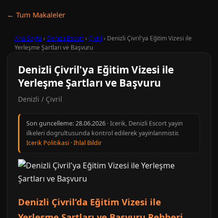
← Tum Makaleler
Ana Sayfa
›
Denizli Escort
›
Çivril
›
Denizli Çivril'ya Eğitim Vizesi ile
Yerleşme Şartları ve Başvuru
Denizli Çivril'ya Eğitim Vizesi ile
Yerleşme Şartları ve Başvuru
Denizli / Çivril
Son guncelleme:
28.06.2026
· Icerik, Denizli Escort yayin
ilkeleri dogrultusunda kontrol edilerek yayinlanmistir.
Icerik Politikasi
·
Ihlal Bildir
Denizli Çivril’da Eğitim Vizesi ile
Yerleşme Şartları ve Başvuru Rehberi