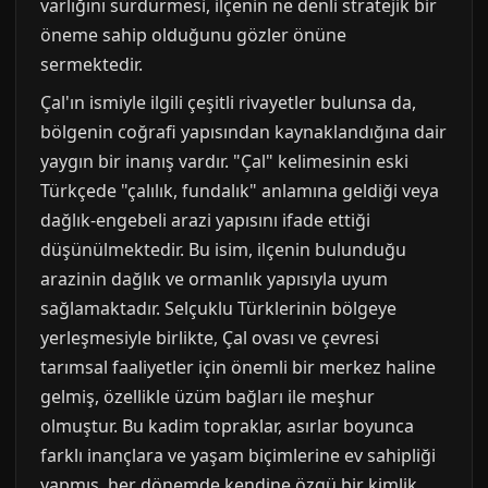
varlığını sürdürmesi, ilçenin ne denli stratejik bir
öneme sahip olduğunu gözler önüne
sermektedir.
Çal'ın ismiyle ilgili çeşitli rivayetler bulunsa da,
bölgenin coğrafi yapısından kaynaklandığına dair
yaygın bir inanış vardır. "Çal" kelimesinin eski
Türkçede "çalılık, fundalık" anlamına geldiği veya
dağlık-engebeli arazi yapısını ifade ettiği
düşünülmektedir. Bu isim, ilçenin bulunduğu
arazinin dağlık ve ormanlık yapısıyla uyum
sağlamaktadır. Selçuklu Türklerinin bölgeye
yerleşmesiyle birlikte, Çal ovası ve çevresi
tarımsal faaliyetler için önemli bir merkez haline
gelmiş, özellikle üzüm bağları ile meşhur
olmuştur. Bu kadim topraklar, asırlar boyunca
farklı inançlara ve yaşam biçimlerine ev sahipliği
yapmış, her dönemde kendine özgü bir kimlik