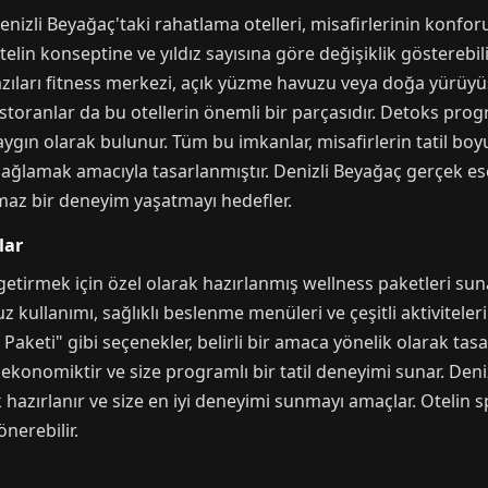
Denizli Beyağaç'taki rahatlama otelleri, misafirlerinin konfo
telin konseptine ve yıldız sayısına göre değişiklik gösterebil
ıları fitness merkezi, açık yüzme havuzu veya doğa yürüyüşü 
storanlar da bu otellerin önemli bir parçasıdır. Detoks pro
yaygın olarak bulunur. Tüm bu imkanlar, misafirlerin tatil 
ağlamak amacıyla tasarlanmıştır. Denizli Beyağaç gerçek esc
lmaz bir deneyim yaşatmayı hedefler.
lar
le getirmek için özel olarak hazırlanmış wellness paketleri su
z kullanımı, sağlıklı beslenme menüleri ve çeşitli aktiviteler
aketi" gibi seçenekler, belirli bir amaca yönelik olarak tasar
ekonomiktir ve size programlı bir tatil deneyimi sunar. Den
 hazırlanır ve size en iyi deneyimi sunmayı amaçlar. Otelin s
nerebilir.