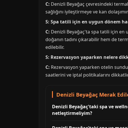
C:
Denizli Beyağaç çevresindeki termal 
sağlığını iyileştirmeye ve kan dolaşımın
S: Spa tatili için en uygun dönem ha
C:
Denizli Beyağaç'ta spa tatili için 
doğanın tadını çıkarabilir hem de terma
edilebilir.
S: Rezervasyon yaparken nelere dik
C:
Rezervasyon yaparken otelin sunduğu 
saatlerini ve iptal politikalarını dikkatl
Denizli Beyağaç Merak Edile
Denizli Beyağaç'taki spa ve welln
netleştirmeliyim?