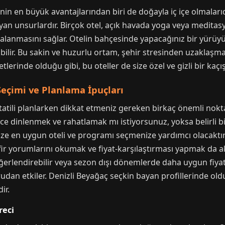
inin en büyük avantajlarından biri de doğayla iç içe olmalar
an unsurlardır. Birçok otel, açık havada yoga veya meditas
dalanmasını sağlar. Otelin bahçesinde yapacağınız bir yürü
tabilir. Bu sakin ve huzurlu ortam, şehir stresinden uzaklaşma
lerinde olduğu gibi, bu oteller de size özel ve gizli bir kaçı
Seçimi ve Planlama İpuçları
tatili planlarken dikkat etmeniz gereken birkaç önemli nokta 
dece dinlenmek ve rahatlamak mı istiyorsunuz, yoksa belirli b
size en uygun oteli ve programı seçmenize yardımcı olacaktı
ir yorumlarını okumak ve fiyat-karşılaştırması yapmak da akıl
erlendirebilir veya sezon dışı dönemlerde daha uygun fiyatlar
rudan etkiler. Denizli Beyağaç seçkin bayan profillerinde olduğ
ir.
reci