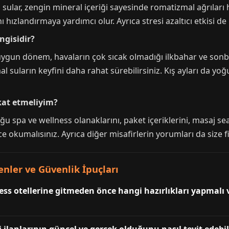
sular, zengin mineral içeriği sayesinde romatizmal ağrıları h
ı hızlandırmaya yardımcı olur. Ayrıca stresi azaltıcı etkisi d
ngisidir?
en uygun dönem, havaların çok sıcak olmadığı ilkbahar ve so
l suların keyfini daha rahat sürebilirsiniz. Kış ayları da yo
kat etmeliyim?
spa ve wellness olanaklarını, paket içeriklerini, masaj sean
ice okumalısınız. Ayrıca diğer misafirlerin yorumları da size fik
nler ve Güvenlik İpuçları
ess otellerine gitmeden önce hangi hazırlıkları yapmalı