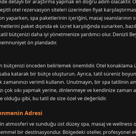
nde detaylı bir araştırma yapmak en doğru adım olacaktır. Ote
çeşitli otel rezervasyon siteleri üzerinden fiyat karşılaştırmas
n yaparken, spa paketlerinin içeriğini, masaj seanslarının sü
izmetlerini paket dışında ek ücret karşılığında sunarken, bazı
tatil bütçenizi daha iyi yönetmenize yardımcı olur. Denizli Be
 memnuniyet ön plandadır.
için bütçenizi önceden belirlemek önemlidir. Otel konaklama üc
aba katarak bir bütçe oluşturun. Ayrıca, tatil süreniz boyunc
 zamanınızı verimli kullanın. Unutmayın, bir spa tatilinin 
zı çok sıkı yapmak yerine, dinlenmeye ve kendinize zaman a
lduğu gibi, bu tatil de size özel ve değerlidir.
lenmenin Adresi
akin atmosferi ve sunduğu üst düzey spa, masaj ve wellness 
mmel bir destinasyondur. Bölgedeki oteller, profesyonel ekip