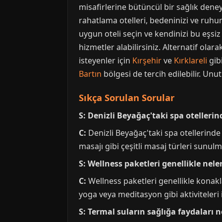
misafirlerine bütüncül bir sağlık deney
rahatlama otelleri, bedeninizi ve ruhun
uygun oteli seçin ve kendinizi bu eşsi
hizmetler alabilirsiniz. Alternatif olara
isteyenler için
Kırşehir
ve
Kırklareli
gib
Bartın
bölgesi de tercih edilebilir. Unut
Sıkça Sorulan Sorular
S: Denizli Beyağaç'taki spa oteller
C:
Denizli Beyağaç'taki spa otellerinde 
masajı gibi çeşitli masaj türleri sunul
S: Wellness paketleri genellikle neler
C:
Wellness paketleri genellikle konakla
yoga veya meditasyon gibi aktiviteleri iç
S: Termal suların sağlığa faydaları n