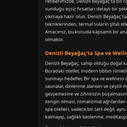
rehberimizde, Denizli Beyağaç'ta bir r
sunduğu eşsiz fırsatları detaylı bir şe
çıkmaya hazır olun. Denizli Beyağaç'ta
tekniklerinden, termal suların şifalı e
Amacımız, bu konuda kapsamlı bir ana
olmaktır.
Denizli Beyağaç'ta Spa ve Well
Denizli Beyağaç, sahip olduğu doğal kay
Buradaki oteller, modern tıbbın nimetle
sunmayı hedefler. Bir spa ve wellness 
saunalar, dinlenme alanları ve çeşitli m
gevşemesine ve zihninizin boşalmasına
zengin olması, romatizmal ağrılardan c
spa otelleri, sadece bir tatil değil, ayn
kalmayıp, sağlıklı beslenme, meditasyo