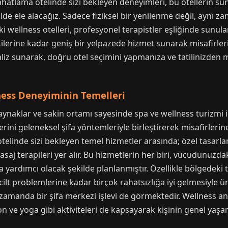
ahatlama otelinde sizi bekleyen deneyimleri, bu otellerin s
kilde ele alacağız. Sadece fiziksel bir yenilenme değil, aynı
ki wellness otelleri, profesyonel terapistler eşliğinde sun
tkilerine kadar geniş bir yelpazede hizmet sunarak misafirleri
liz sunarak, doğru otel seçimini yapmanıza ve tatilinizde
ness Deneyiminin Temelleri
naklar ve sakin ortamı sayesinde spa ve wellness turizmi içi
rini geleneksel şifa yöntemleriyle birleştirerek misafirleri
otelinde sizi bekleyen temel hizmetler arasında; özel tasarla
asaj terapileri yer alır. Bu hizmetlerin her biri, vücudunuzdak
 yardımcı olacak şekilde planlanmıştır. Özellikle bölgedeki
ilt problemlerine kadar birçok rahatsızlığa iyi gelmesiyle ü
ı zamanda bir şifa merkezi işlevi de görmektedir. Wellness anla
n ve yoga gibi aktiviteleri de kapsayarak kişinin genel yaşam