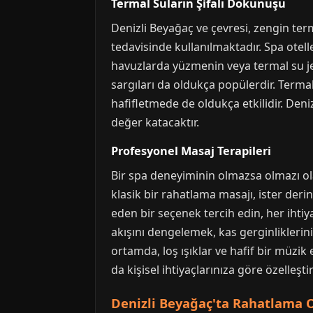
Termal Suların Şifalı Dokunuşu
Denizli Beyağaç ve çevresi, zengin terma
tedavisinde kullanılmaktadır. Spa otel
havuzlarda yüzmenin veya termal su jet
sargıları da oldukça popülerdir. Termal 
hafifletmede de oldukça etkilidir. Deni
değer katacaktır.
Profesyonel Masaj Terapileri
Bir spa deneyiminin olmazsa olmazı ola
klasik bir rahatlama masajı, ister der
eden bir seçenek tercih edin, her iht
akışını dengelemek, kas gerginliklerini 
ortamda, loş ışıklar ve hafif bir müzik 
da kişisel ihtiyaçlarınıza göre özelleşti
Denizli Beyağaç'ta Rahatlama O