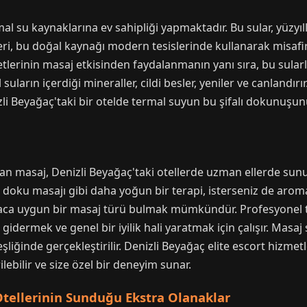
l su kaynaklarına ev sahipliği yapmaktadır. Bu sular, yüzyılla
leri, bu doğal kaynağı modern tesislerinde kullanarak misafi
lerinin masaj etkisinden faydalanmanın yanı sıra, bu sularla
suların içerdiği mineraller, cildi besler, yeniler ve canlandır
zli Beyağaç'taki bir otelde termal suyun bu şifalı dokunuşun
n masaj, Denizli Beyağaç'taki otellerde uzman ellerde sunul
in doku masajı gibi daha yoğun bir terapi, isterseniz de arom
iyaca uygun bir masaj türü bulmak mümkündür. Profesyonel t
gidermek ve genel bir iyilik hali yaratmak için çalışır. Masaj s
eşliğinde gerçekleştirilir. Denizli Beyağaç elite escort hizme
rilebilir ve size özel bir deneyim sunar.
tellerinin Sunduğu Ekstra Olanaklar