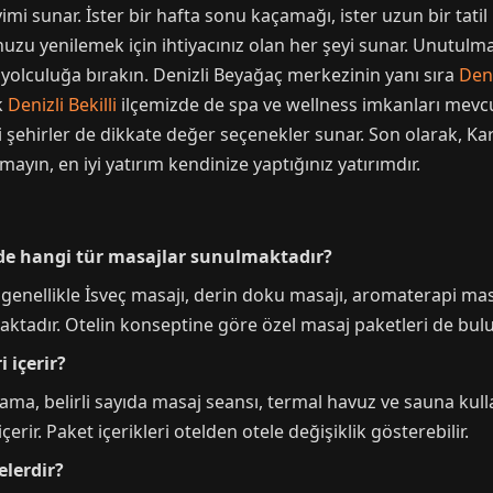
imi sunar. İster bir hafta sonu kaçamağı, ister uzun bir tatil
uzu yenilemek için ihtiyacınız olan her şeyi sunar. Unutulmaz
z yolculuğa bırakın. Denizli Beyağaç merkezinin yanı sıra
Deni
k
Denizli Bekilli
ilçemizde de spa ve wellness imkanları mevcu
i şehirler de dikkate değer seçenekler sunar. Son olarak, Ka
mayın, en iyi yatırım kendinize yaptığınız yatırımdır.
inde hangi tür masajlar sunulmaktadır?
genellikle İsveç masajı, derin doku masajı, aromaterapi masa
maktadır. Otelin konseptine göre özel masaj paketleri de bulun
i içerir?
ma, belirli sayıda masaj seansı, termal havuz ve sauna kulla
erir. Paket içerikleri otelden otele değişiklik gösterebilir.
elerdir?