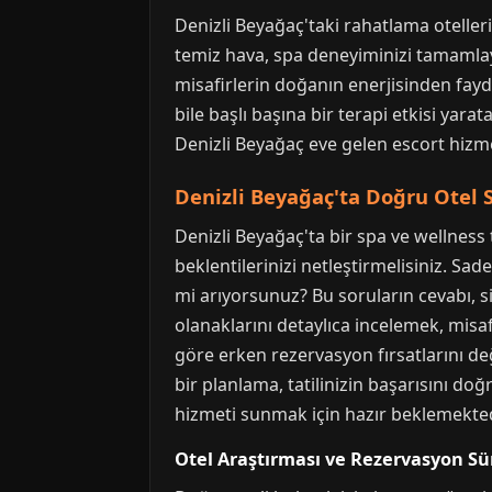
Denizli Beyağaç'taki rahatlama oteller
temiz hava, spa deneyiminizi tamamlay
misafirlerin doğanın enerjisinden fay
bile başlı başına bir terapi etkisi yara
Denizli Beyağaç eve gelen escort hizmet
Denizli Beyağaç'ta Doğru Otel 
Denizli Beyağaç'ta bir spa ve wellness 
beklentilerinizi netleştirmelisiniz. Sa
mi arıyorsunuz? Bu soruların cevabı, 
olanaklarını detaylıca incelemek, misaf
göre erken rezervasyon fırsatlarını değ
bir planlama, tatilinizin başarısını doğ
hizmeti sunmak için hazır beklemekted
Otel Araştırması ve Rezervasyon Sü