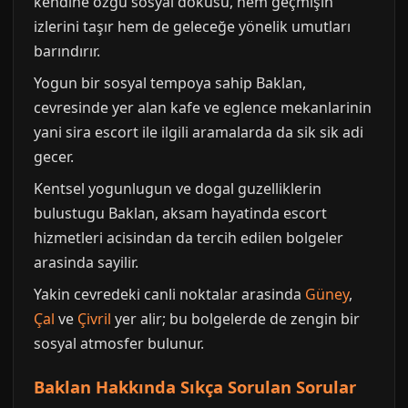
kendine özgü sosyal dokusu, hem geçmişin
izlerini taşır hem de geleceğe yönelik umutları
barındırır.
Yogun bir sosyal tempoya sahip Baklan,
cevresinde yer alan kafe ve eglence mekanlarinin
yani sira escort ile ilgili aramalarda da sik sik adi
gecer.
Kentsel yogunlugun ve dogal guzelliklerin
bulustugu Baklan, aksam hayatinda escort
hizmetleri acisindan da tercih edilen bolgeler
arasinda sayilir.
Yakin cevredeki canli noktalar arasinda
Güney
,
Çal
ve
Çivril
yer alir; bu bolgelerde de zengin bir
sosyal atmosfer bulunur.
Baklan Hakkında Sıkça Sorulan Sorular