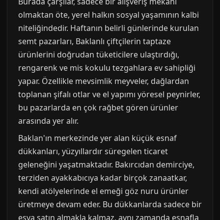
Burada çarşılar, sadece bir alışveriş mekânı
olmaktan öte, yerel halkın sosyal yaşamının kalbi
niteliğindedir. Haftanın belirli günlerinde kurulan
semt pazarları, Baklanlı çiftçilerin taptaze
ürünlerini doğrudan tüketicilere ulaştırdığı,
rengarenk ve mis kokulu tezgahlara ev sahipliği
yapar. Özellikle mevsimlik meyveler, dağlardan
toplanan şifalı otlar ve el yapımı yöresel peynirler,
bu pazarlarda en çok rağbet gören ürünler
arasında yer alır.
Baklan'ın merkezinde yer alan küçük esnaf
dükkanları, yüzyıllardır süregelen ticaret
geleneğini yaşatmaktadır. Bakırcıdan demirciye,
terziden ayakkabıcıya kadar birçok zanaatkar,
kendi atölyelerinde el emeği göz nuru ürünler
üretmeye devam eder. Bu dükkanlarda sadece bir
eşya satın almakla kalmaz, aynı zamanda esnafla