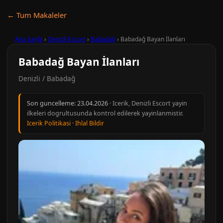
← Tum Makaleler
Ana Sayfa
›
Denizli Escort
›
Babadağ
›
Babadağ Bayan İlanları
Babadağ Bayan İlanları
Denizli / Babadağ
Son guncelleme:
23.04.2026
· Icerik, Denizli Escort yayin
ilkeleri dogrultusunda kontrol edilerek yayinlanmistir.
Icerik Politikasi
·
Ihlal Bildir