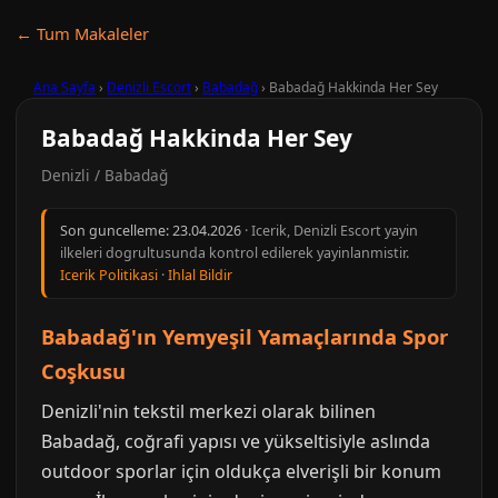
← Tum Makaleler
Ana Sayfa
›
Denizli Escort
›
Babadağ
›
Babadağ Hakkinda Her Sey
Babadağ Hakkinda Her Sey
Denizli / Babadağ
Son guncelleme:
23.04.2026
· Icerik, Denizli Escort yayin
ilkeleri dogrultusunda kontrol edilerek yayinlanmistir.
Icerik Politikasi
·
Ihlal Bildir
Babadağ'ın Yemyeşil Yamaçlarında Spor
Coşkusu
Denizli'nin tekstil merkezi olarak bilinen
Babadağ, coğrafi yapısı ve yükseltisiyle aslında
outdoor sporlar için oldukça elverişli bir konum