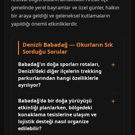
genelinde yerel bayramlar ve özel günler, halkın
bir araya geldiği ve geleneksel kutlamaların
yapıldığı önemli etkinliklerdir.
Denizli Babadağ — Okurların Sık
Sorduğu Sorular
Babadağ'ın doğa sporları rotaları,
Denizli’deki diğer ilçelerin trekking
parkurlarından hangi özelliklerle
ayrılıyor?
Babadağ'da bir doğa yürüyüşü
etkinliği planlarken, bölgedeki
konaklama tesislerine ulaşım ve
lojistik desteği nasıl organize
edilebilir?