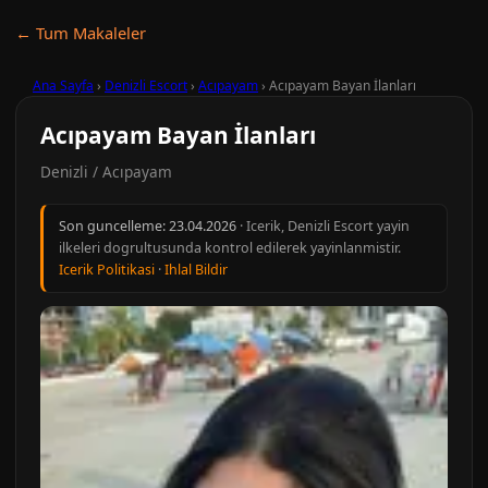
← Tum Makaleler
Ana Sayfa
›
Denizli Escort
›
Acıpayam
›
Acıpayam Bayan İlanları
Acıpayam Bayan İlanları
Denizli / Acıpayam
Son guncelleme:
23.04.2026
· Icerik, Denizli Escort yayin
ilkeleri dogrultusunda kontrol edilerek yayinlanmistir.
Icerik Politikasi
·
Ihlal Bildir