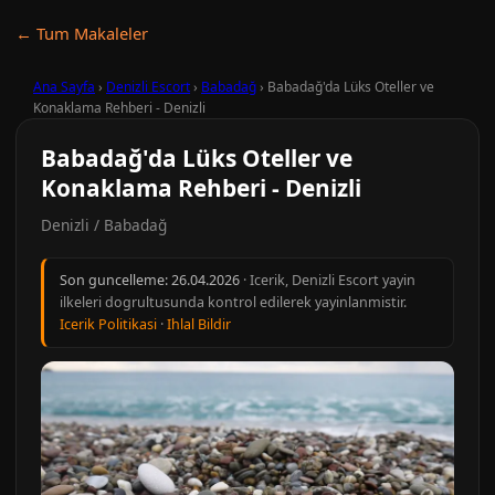
← Tum Makaleler
Ana Sayfa
›
Denizli Escort
›
Babadağ
›
Babadağ'da Lüks Oteller ve
Konaklama Rehberi - Denizli
Babadağ'da Lüks Oteller ve
Konaklama Rehberi - Denizli
Denizli / Babadağ
Son guncelleme:
26.04.2026
· Icerik, Denizli Escort yayin
ilkeleri dogrultusunda kontrol edilerek yayinlanmistir.
Icerik Politikasi
·
Ihlal Bildir