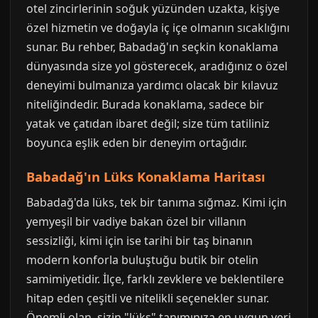
otel zincirlerinin soğuk yüzünden uzakta, kişiye
özel hizmetin ve doğayla iç içe olmanın sıcaklığını
sunar. Bu rehber, Babadağ'ın seçkin konaklama
dünyasında size yol gösterecek, aradığınız o özel
deneyimi bulmanıza yardımcı olacak bir kılavuz
niteliğindedir. Burada konaklama, sadece bir
yatak ve çatıdan ibaret değil; size tüm tatiliniz
boyunca eşlik eden bir deneyim ortağıdır.
Babadağ'ın Lüks Konaklama Haritası
Babadağ'da lüks, tek bir tanıma sığmaz. Kimi için
yemyeşil bir vadiye bakan özel bir villanın
sessizliği, kimi için ise tarihi bir taş binanın
modern konforla buluştuğu butik bir otelin
samimiyetidir. İlçe, farklı zevklere ve beklentilere
hitap eden çeşitli ve nitelikli seçenekler sunar.
Önemli olan, sizin "lüks" tanımınıza en uygun yeri