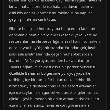
gezilerinin çok daha keyifli geçmesini sağlar. Tavas’ın
kırsal mahallelerinde ise hala taş duvarlı evler ve
eski köy odaları görmek mümkündür, bu yapılar
geçmişin izlerini canlı tutar.
Elbette bu ilçede her arayana hitap eden farklı bir
deneyim dinamiği vardır. Merkezdeki yerel kafe ve
restoranlar misafirperverliğin en saf halini sunarken,
gece hayatı büyükşehir standartlarından çok, kısık
ışıklı aile işletmelerinde geçen muhabbetlerden
ibarettir. Doğa yürüyüşlerinden haz alanlar için
Tavas Dağları ve çevresi eşsiz bir parkur oluşturur.
Özellikle Baharlar bölgesinde yürüyüş yaparken,
tarihle iç içe bir atmosfer bulursunuz. Rehberlik
hizmetleriyle desteklenmiş Tavas escort arayanlar
için ise sayfamız en güncel ve dürüst bilgileri sunar;
çünkü ilçeyi bilmeden bir adım atmanın risklerini en
aza indirmek isteriz. Tavas eskort gibi aramalar