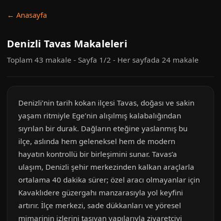
← Anasayfa
Denizli Tavas Makaleleri
Toplam 43 makale - Sayfa 1/2 - Her sayfada 24 makale
Denizli’nin tarih kokan ilçesi Tavas, doğası ve sakin
yaşam ritmiyle Ege’nin alışılmış kalabalığından
sıyrılan bir durak. Dağların eteğine yaslanmış bu
ilçe, aslında hem geleneksel hem de modern
hayatın kontrollü bir birleşimini sunar. Tavas’a
ulaşım, Denizli şehir merkezinden kalkan araçlarla
ortalama 40 dakika sürer; özel aracı olmayanlar için
Kavaklıdere güzergahı manzarasıyla yol keyfini
artırır. İlçe merkezi, sade dükkanları ve yöresel
mimarinin izlerini taşıyan yapılarıyla ziyaretçiyi