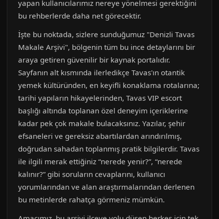
yapan kullanıcılarımız nereye yönelmesi gerektiğini
bu rehberlerde daha net görecektir.
İşte bu noktada, sizlere sunduğumuz "Denizli Tavas
Makale Arşivi", bölgenin tüm bu ince detaylarını bir
araya getiren güvenilir bir kaynak portalıdır.
Sayfanın alt kısmında ilerledikçe Tavas'ın otantik
yemek kültüründen, en keyifli konaklama rotalarına;
tarihi yapıların hikayelerinden, Tavas VIP escort
başlığı altında toplanan özel deneyim içeriklerine
kadar pek çok makale bulacaksınız. Yazılar, şehir
efsaneleri ve gereksiz abartılardan arındırılmış,
doğrudan sahadan toplanmış pratik bilgilerdir. Tavas
ile ilgili merak ettiğiniz “nerede yenir?”, “nerede
kalınır?” gibi soruların cevaplarını, kullanıcı
yorumlarından ve alan araştırmalarından derlenen
bu metinlerde rahatça görmeniz mümkün.
Amacımız, bu arşivi ilçeye yolu düşen herkes için tek