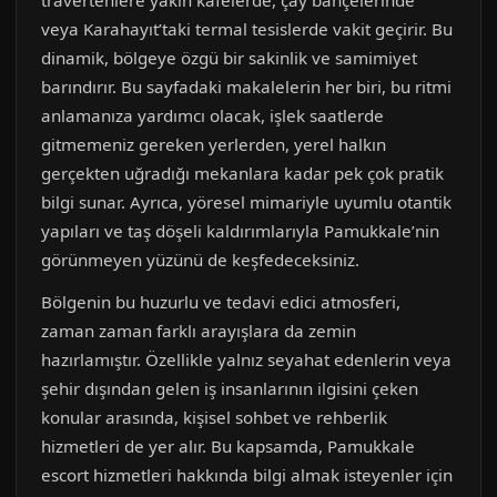
travertenlere yakın kafelerde, çay bahçelerinde
veya Karahayıt’taki termal tesislerde vakit geçirir. Bu
dinamik, bölgeye özgü bir sakinlik ve samimiyet
barındırır. Bu sayfadaki makalelerin her biri, bu ritmi
anlamanıza yardımcı olacak, işlek saatlerde
gitmemeniz gereken yerlerden, yerel halkın
gerçekten uğradığı mekanlara kadar pek çok pratik
bilgi sunar. Ayrıca, yöresel mimariyle uyumlu otantik
yapıları ve taş döşeli kaldırımlarıyla Pamukkale’nin
görünmeyen yüzünü de keşfedeceksiniz.
Bölgenin bu huzurlu ve tedavi edici atmosferi,
zaman zaman farklı arayışlara da zemin
hazırlamıştır. Özellikle yalnız seyahat edenlerin veya
şehir dışından gelen iş insanlarının ilgisini çeken
konular arasında, kişisel sohbet ve rehberlik
hizmetleri de yer alır. Bu kapsamda, Pamukkale
escort hizmetleri hakkında bilgi almak isteyenler için