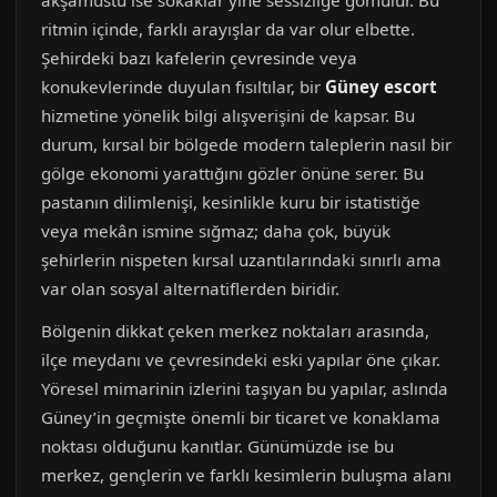
akşamüstü ise sokaklar yine sessizliğe gömülür. Bu
ritmin içinde, farklı arayışlar da var olur elbette.
Şehirdeki bazı kafelerin çevresinde veya
konukevlerinde duyulan fısıltılar, bir
Güney escort
hizmetine yönelik bilgi alışverişini de kapsar. Bu
durum, kırsal bir bölgede modern taleplerin nasıl bir
gölge ekonomi yarattığını gözler önüne serer. Bu
pastanın dilimlenişi, kesinlikle kuru bir istatistiğe
veya mekân ismine sığmaz; daha çok, büyük
şehirlerin nispeten kırsal uzantılarındaki sınırlı ama
var olan sosyal alternatiflerden biridir.
Bölgenin dikkat çeken merkez noktaları arasında,
ilçe meydanı ve çevresindeki eski yapılar öne çıkar.
Yöresel mimarinin izlerini taşıyan bu yapılar, aslında
Güney’in geçmişte önemli bir ticaret ve konaklama
noktası olduğunu kanıtlar. Günümüzde ise bu
merkez, gençlerin ve farklı kesimlerin buluşma alanı