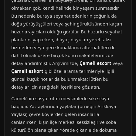
yaparlar. Çameli’nin büyüleyici yanı, bir turistik durak
olmaktan çok, kendi halinde bir yaşam sunmasıdır.
Bu nedenle buraya seyahat edenlerin çoğunlukla
doğa yürüyüşçüleri veya şehir gürültüsünden kaçan
huzur arayıcıları olduğu görülür. Bu huzurlu seyahat
planlarını yaparken, ihtiyaç duyulan yerel taksi
hizmetleri veya gece konaklama alternatifleri de
dahil olmak üzere birçok konu makalelerimizde
detaylandırılmıştır. Arşivimizde,
Çameli escort
veya
Çameli eskort
gibi özel arama terimleriyle ilgili
güncel küçük notlar da bulunmakta; lütfen bu
detaylar için aşağıdaki içeriklere göz atın.
Çameli’nin sosyal ritmi mevsimlerle sıkı sıkıya
bağlıdır. Yaz aylarında yaylalar (örneğin Arıkkaya
Yaylası) çevre köylerden gelen insanlarla
canlanırken, kışın ilçe merkezi sessizleşir ve soba
kültürü ön plana çıkar. Yörede çıkan elde dokuma